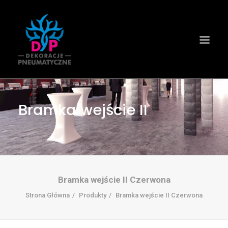
Bramka wejście II
Bramka wejście II Czerwona
Strona Główna
Produkty
Bramka wejście II Czerwona
Wyszukiwanie