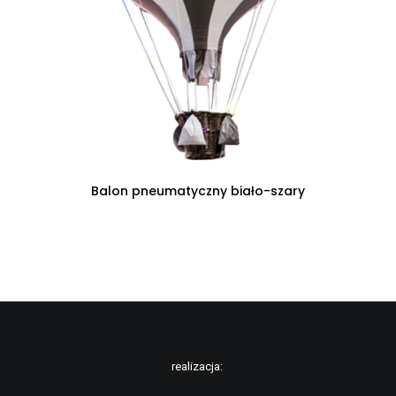
CZYTAJ DALEJ
Balon pneumatyczny biało-szary
realizacja: