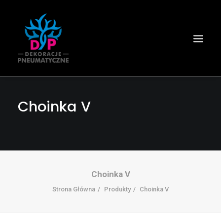
Choinka V
Choinka V
Strona Główna
Produkty
Choinka V
Wyszukiwanie