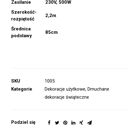
Zasilanie
230V, 500W
Szerokość-
2,2m
rozpiętość
Średnica
85cm
podstawy
SKU
1005
Kategorie
Dekoracje użytkowe
,
Dmuchane
dekoracje świąteczne
Podziel się