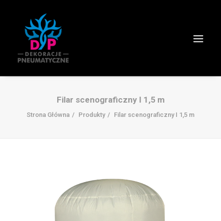
Filar scenograficzny I 1,5 m
Strona Główna
Produkty
Filar scenograficzny I 1,5 m
Wyszukiwanie