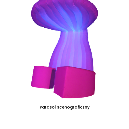
CZYTAJ DALEJ
Parasol scenograficzny