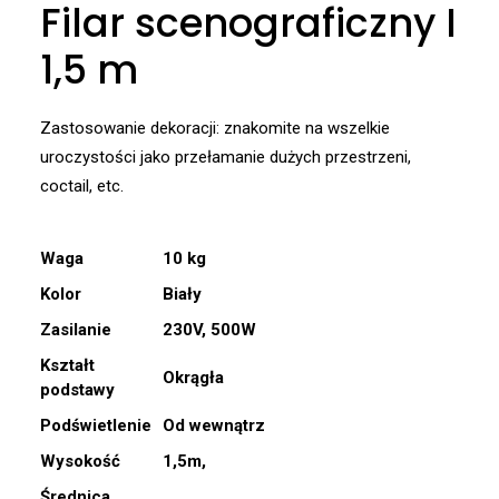
Filar scenograficzny I
1,5 m
Zastosowanie dekoracji: znakomite na wszelkie
uroczystości jako przełamanie dużych przestrzeni,
coctail, etc.
Waga
10 kg
Kolor
Biały
Zasilanie
230V, 500W
Kształt
Okrągła
podstawy
Podświetlenie
Od wewnątrz
Wysokość
1,5m,
Średnica