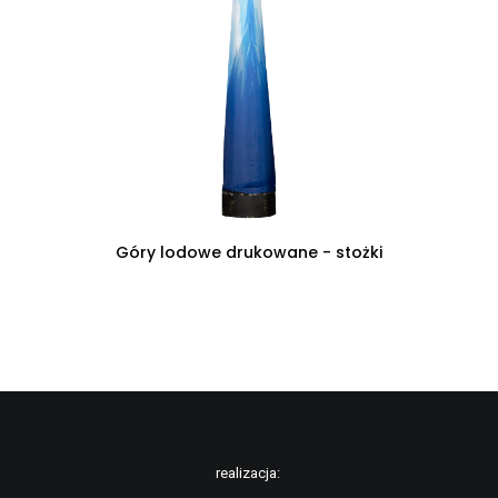
CZYTAJ DALEJ
Góry lodowe drukowane - stożki
realizacja: