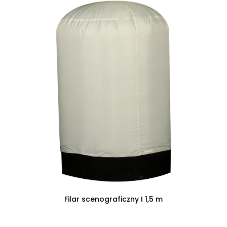
CZYTAJ DALEJ
Filar scenograficzny I 1,5 m