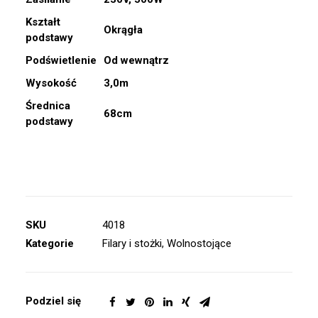
Kształt
Okrągła
podstawy
Podświetlenie
Od wewnątrz
Wysokość
3,0m
Średnica
68cm
podstawy
SKU
4018
Kategorie
Filary i stożki
,
Wolnostojące
Podziel się