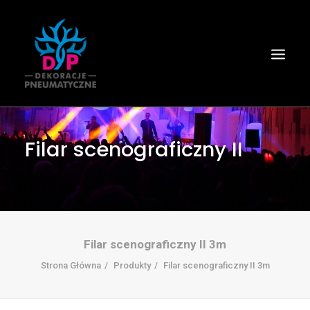
Filar scenograficzny II
Filar scenograficzny II 3m
Strona Główna
Produkty
Filar scenograficzny II 3m
Wyszukiwanie