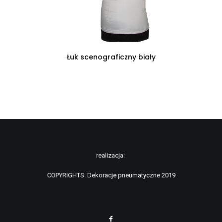
CZYTAJ DALEJ
Łuk scenograficzny biały
realizacja:
COPYRIGHTS: Dekoracje pneumatyczne 2019