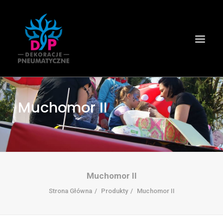
Muchomor II
Muchomor II
Strona Główna
Produkty
Muchomor II
Wyszukiwanie