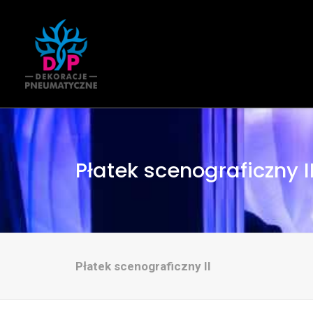
Płatek scenograficzny I
Płatek scenograficzny II