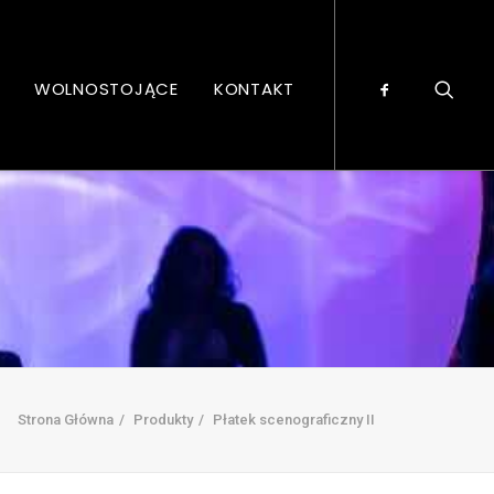
WOLNOSTOJĄCE
KONTAKT
Strona Główna
Produkty
Płatek scenograficzny II